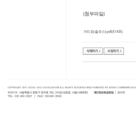
[첨부파일]
거리표(솔코스).pdf(43 KB)