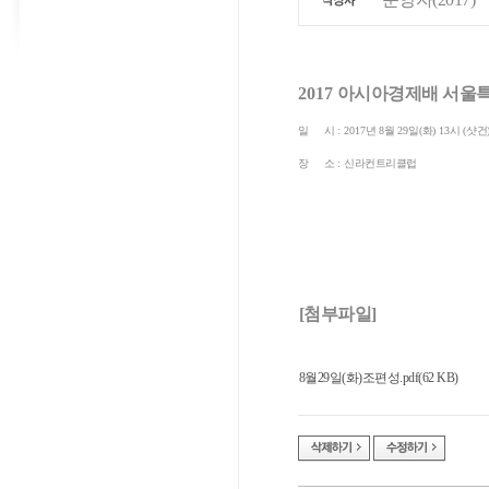
2017
아시아경제배 서울특
일 시
: 2017
년
8
월
29
일
(
화
) 13
시
(
샷건
장 소
:
신라컨트리클럽
[첨부파일]
8월29일(화)조편성.pdf(62 KB)